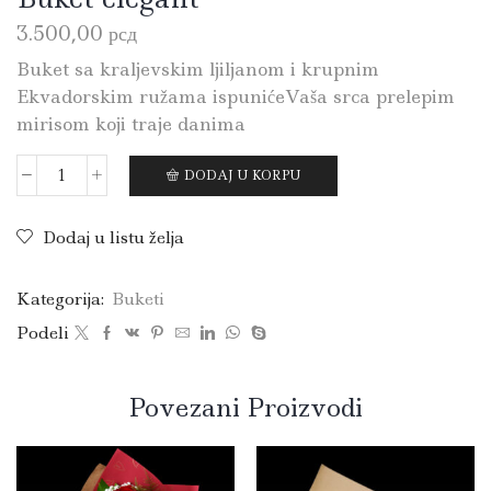
3.500,00
рсд
Buket sa kraljevskim ljiljanom i krupnim
Ekvadorskim ružama ispunićeVaša srca prelepim
mirisom koji traje danima
DODAJ U KORPU
Dodaj u listu želja
Kategorija:
Buketi
Podeli
Povezani Proizvodi