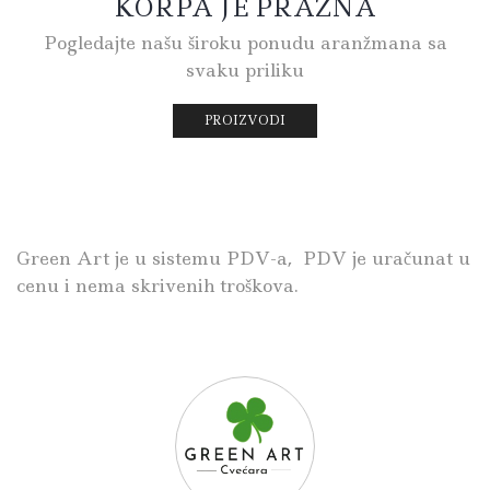
KORPA JE PRAZNA
Pogledajte našu široku ponudu aranžmana sa
svaku priliku
PROIZVODI
Green Art je u sistemu PDV-a, PDV je uračunat u
cenu i nema skrivenih troškova.